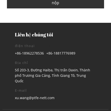
nộp
Liên hệ chúng tôi
điện thoại
Tel
+86-18962278536
+86-18817776989
Địa chỉ
Số 203-3, Đường Haiba, Thị trấn Daxin, Thành
phố Trương Gia Cảng, Tỉnh Giang Tô, Trung
Quốc
E-mail
xu.wang@ptfe-nett.com