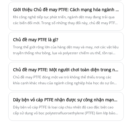
gặp những người bạn cũ và kết bạn mới, và có rất nhiều khoảnh
Giới thiệu Chủ đề may PTFE: Cách mạng hóa ngành dệt may có khả năng chống nhiệt độ cao
khắc tuyệt vời để nhớ. Bây giờ, hãy theo tôi để xem xét những
điểm nổi bật của triển lãm.
Khi công nghệ tiếp tục phát triển, ngành dệt may đang trải qua
các biến đổi mới. Trong số những thay đổi này, chủ đề may PTFE
nổi bật như một vật liệu may hiệu suất cao, cách mạng hóa
ngành công nghiệp với sức đề kháng nhiệt độ cao độc đáo.
Chủ đề may PTFE là gì?
Trong thế giới rộng lớn của hàng dệt may và may, nơi các vật liệu
truyền thống như bông, lụa và polyester chiếm ưu thế, tồn tại
một chủ đề độc đáo và chuyên dụng cao, nổi bật với các đặc tính
đặc biệt của nó: chỉ khâu PTFE. PTFE, viết tắt của
Chủ đề may PTFE: Một người chơi toàn diện trong ngành công nghiệp hóa chất
polytetrafluoroetylen, là một fluoropolyme tổng hợp được biết
đến với độ bền đặc biệt, hệ số ma sát thấp và khả năng chống lại
Chủ đề may PTFE đóng một vai trò không thể thiếu trong các
hóa chất, nhiệt độ và môi trường khắc nghiệt. Các sợi này được
khía cạnh khác nhau của ngành công nghiệp hóa học do sự ổn
ép thành các sợi tốt có thể được dệt hoặc xoắn thành các sợi phù
định hóa học tuyệt vời, khả năng chống nhiệt độ cao và cường độ
hợp cho các ứng dụng may. Kết quả là một chủ đề cực kỳ mạnh
cao, và đang dần trở thành yêu thích mới của ngành. Khâu túi lọc:
Dây bện vỏ cáp PTFE nhận được sự công nhận mạnh mẽ của thị trường
mẽ, nhưng nhẹ và linh hoạt, khiến nó trở nên lý tưởng để sử
Xây dựng một "mạng lưới bảo vệ" mạnh mẽ để sản xuất hóa
dụng trong các tình huống mà các chủ đề truyền thống sẽ thất
chất
Dây bện vỏ cáp PTFE là loại cáp chịu nhiệt độ cao đặc biệt cao
bại.
cấp sử dụng vỏ bọc polytetrafluoroethylene (PTFE) làm lớp bảo
vệ cáp (áo giáp).