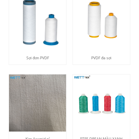
Sợi đơn PVDF
PVDF đa sợi
Kim Aramid nỉ
PTFE DREAN MÀU XANH