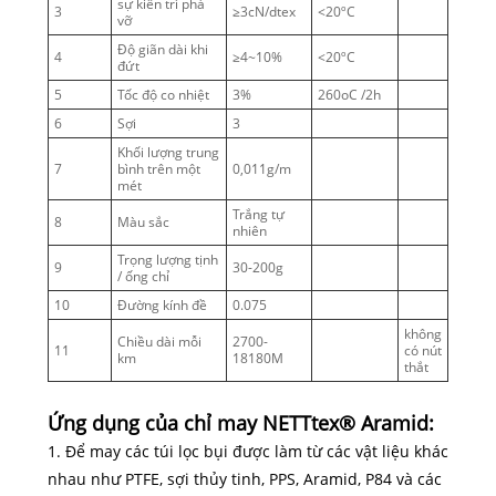
sự kiên trì phá
3
≥3cN/dtex
<20ºC
vỡ
Độ giãn dài khi
4
≥4~10%
<20ºC
đứt
5
Tốc độ co nhiệt
3%
260oC /2h
6
Sợi
3
Khối lượng trung
7
bình trên một
0,011g/m
mét
Trắng tự
8
Màu sắc
nhiên
Trọng lượng tịnh
9
30-200g
/ ống chỉ
10
Đường kính đề
0.075
không
Chiều dài mỗi
2700-
11
có nút
km
18180M
thắt
Ứng dụng của chỉ may NETTtex® Aramid:
1. Để may các túi lọc bụi được làm từ các vật liệu khác
nhau như PTFE, sợi thủy tinh, PPS, Aramid, P84 và các