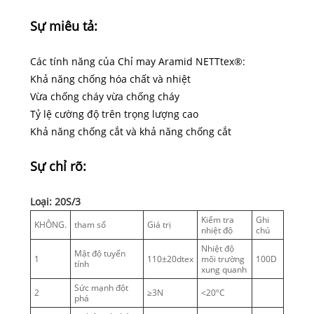
Sự miêu tả:
Các tính năng của Chỉ may Aramid NETTtex®:
Khả năng chống hóa chất và nhiệt
Vừa chống cháy vừa chống cháy
Tỷ lệ cường độ trên trọng lượng cao
Khả năng chống cắt và khả năng chống cắt
Sự chỉ rõ:
Loại: 20S/3
Kiểm tra
Ghi
KHÔNG.
tham số
Giá trị
nhiệt độ
chú
Nhiệt độ
Mật độ tuyến
1
110±20dtex
môi trường
100D
tính
xung quanh
Sức mạnh đột
2
≥3N
<20ºC
phá