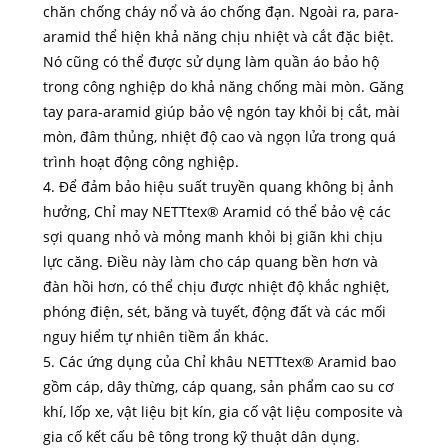
chăn chống cháy nổ và áo chống đạn. Ngoài ra, para-
aramid thể hiện khả năng chịu nhiệt và cắt đặc biệt.
Nó cũng có thể được sử dụng làm quần áo bảo hộ
trong công nghiệp do khả năng chống mài mòn. Găng
tay para-aramid giúp bảo vệ ngón tay khỏi bị cắt, mài
mòn, đâm thủng, nhiệt độ cao và ngọn lửa trong quá
trình hoạt động công nghiệp.
4. Để đảm bảo hiệu suất truyền quang không bị ảnh
hưởng, Chỉ may NETTtex® Aramid có thể bảo vệ các
sợi quang nhỏ và mỏng manh khỏi bị giãn khi chịu
lực căng. Điều này làm cho cáp quang bền hơn và
đàn hồi hơn, có thể chịu được nhiệt độ khắc nghiệt,
phóng điện, sét, băng và tuyết, động đất và các mối
nguy hiểm tự nhiên tiềm ẩn khác.
5. Các ứng dụng của Chỉ khâu NETTtex® Aramid bao
gồm cáp, dây thừng, cáp quang, sản phẩm cao su cơ
khí, lốp xe, vật liệu bịt kín, gia cố vật liệu composite và
gia cố kết cấu bê tông trong kỹ thuật dân dụng.