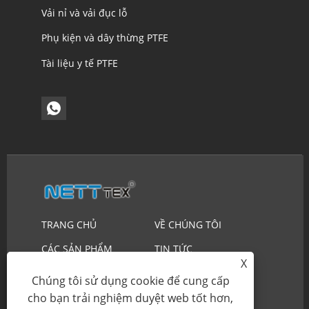
Vải nỉ và vải đục lỗ
Phụ kiện và dây thừng PTFE
Tài liệu y tế PTFE
TRANG CHỦ
VỀ CHÚNG TÔI
CÁC SẢN PHẨM
TIN TỨC
X
TẢI XUỐNG
GỬI YÊU CẦU
Chúng tôi sử dụng cookie để cung cấp
cho bạn trải nghiệm duyệt web tốt hơn,
LIÊN HỆ CHÚNG TÔI